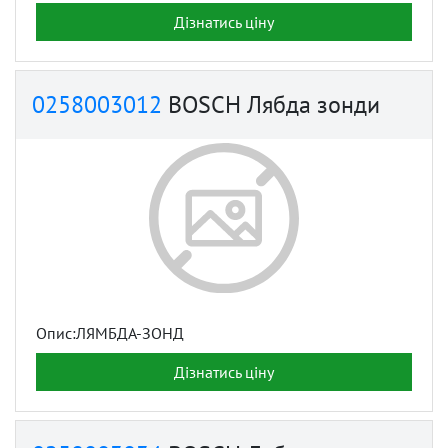
Дізнатись ціну
0258003012
BOSCH Лябда зонди
Опис:ЛЯМБДА-ЗОНД
Дізнатись ціну