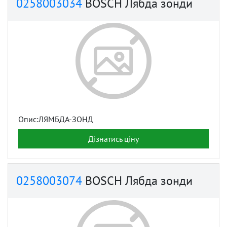
0258003034
BOSCH Лябда зонди
Опис:ЛЯМБДА-ЗОНД
Дізнатись ціну
0258003074
BOSCH Лябда зонди