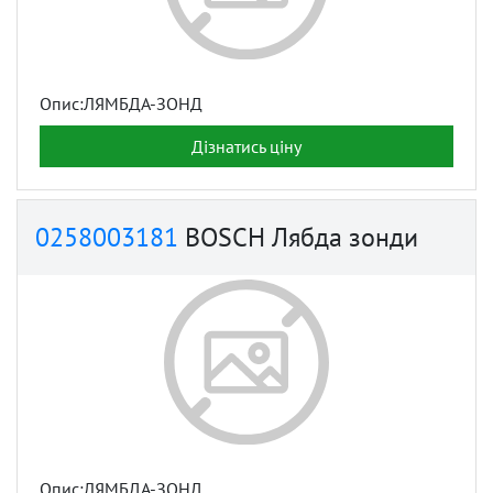
Опис:ЛЯМБДА-ЗОНД
Дізнатись ціну
0258003181
BOSCH Лябда зонди
Опис:ЛЯМБДА-ЗОНД