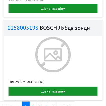
Дізнатись ціну
0258003193
BOSCH Лябда зонди
Опис:ЛЯМБДА-ЗОНД
Дізнатись ціну