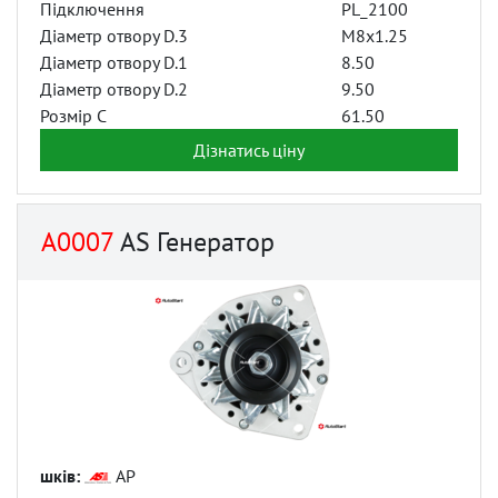
Підключення
PL_2100
Діаметр отвору D.3
M8x1.25
Діаметр отвору D.1
8.50
Діаметр отвору D.2
9.50
Розмір C
61.50
Дізнатись ціну
A0007
AS Генератор
шків:
AP