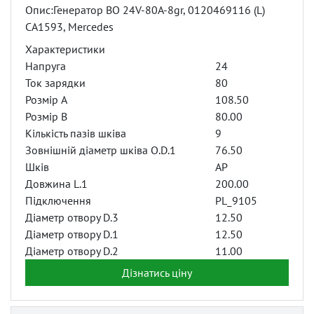
Опис:Генератор BO 24V-80A-8gr, 0120469116 (L)
CA1593, Mercedes
Характеристики
Напруга
24
Ток зарядки
80
Розмір A
108.50
Розмір B
80.00
Кількість пазів шківа
9
Зовнішній діаметр шківа O.D.1
76.50
Шків
AP
Довжина L.1
200.00
Підключення
PL_9105
Діаметр отвору D.3
12.50
Діаметр отвору D.1
12.50
Діаметр отвору D.2
11.00
Дізнатись ціну