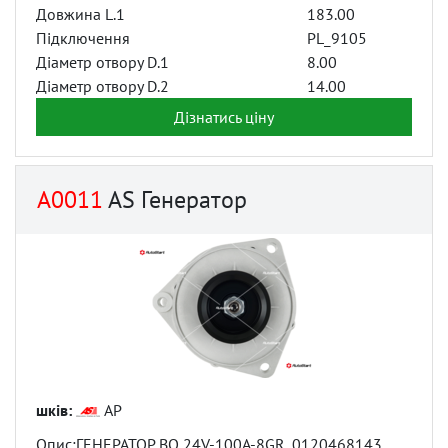
Довжина L.1
183.00
Підключення
PL_9105
Діаметр отвору D.1
8.00
Діаметр отвору D.2
14.00
Дізнатись ціну
A0011
AS Генератор
шків:
AP
Опис:ГЕНЕРАТОР BO 24V-100A-8GR, 0120468143,