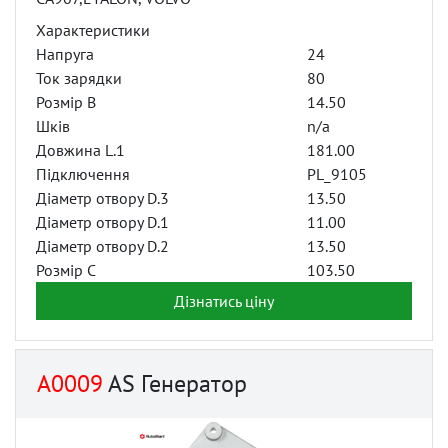
Характеристики
Напруга
24
Ток зарядки
80
Розмір B
14.50
Шків
n/a
Довжина L.1
181.00
Підключення
PL_9105
Діаметр отвору D.3
13.50
Діаметр отвору D.1
11.00
Діаметр отвору D.2
13.50
Розмір C
103.50
Дізнатись ціну
A0009
AS Генератор