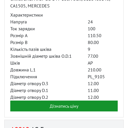
CA1505, MERCEDES
Характеристики
Напруга
24
Ток зарядки
100
Розмір A
110.50
Розмір B
80.00
Кількість пазів шківа
9
Зовнішній діаметр шківа O.D.1
77.00
Шків
AP
Довжина L.1
210.00
Підключення
PL_9105
Діаметр отвору D.3
12.00
Діаметр отвору D.1
11.00
Діаметр отвору D.2
12.00
Дізнатись ціну