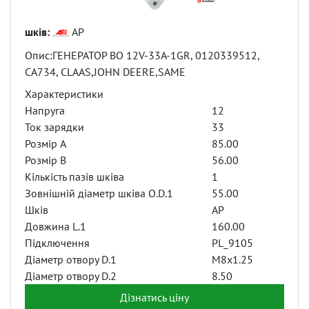
шків:
AP
Опис:ГЕНЕРАТОР BO 12V-33A-1GR, 0120339512,
CA734, CLAAS,JOHN DEERE,SAME
Характеристики
Напруга
12
Ток зарядки
33
Розмір A
85.00
Розмір B
56.00
Кількість пазів шківа
1
Зовнішній діаметр шківа O.D.1
55.00
Шків
AP
Довжина L.1
160.00
Підключення
PL_9105
Діаметр отвору D.1
M8x1.25
Діаметр отвору D.2
8.50
Дізнатись ціну