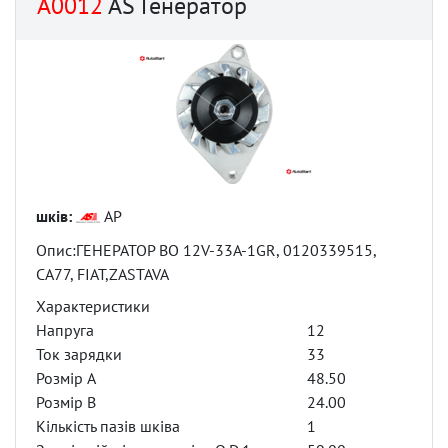
A0012
AS Генератор
шків:
AP
Опис:ГЕНЕРАТОР BO 12V-33A-1GR, 0120339515,
CA77, FIAT,ZASTAVA
Характеристики
Напруга
12
Ток зарядки
33
Розмір A
48.50
Розмір B
24.00
Кількість пазів шківа
1