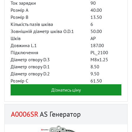
Ток зарядки
90
Розмір A
40.00
Розмір B
13.50
Кількість пазів шківа
6
Зовнішній діаметр шківа O.D.1
50.00
Шків
AP
Довжина L.1
187.00
Підключення
PL_2100
Діаметр отвору D.3
M8x1.25
Діаметр отвору D.1
8.50
Діаметр отвору D.2
9.50
Розмір C
61.50
Дізнатись ціну
A0006SR
AS Генератор