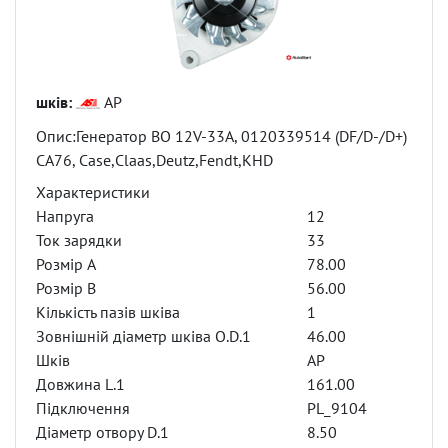
шків:
AP
Опис:Генератор BO 12V-33A, 0120339514 (DF/D-/D+)
CA76, Case,Claas,Deutz,Fendt,KHD
Характеристики
Напруга
12
Ток зарядки
33
Розмір A
78.00
Розмір B
56.00
Кількість пазів шківа
1
Зовнішній діаметр шківа O.D.1
46.00
Шків
AP
Довжина L.1
161.00
Підключення
PL_9104
Діаметр отвору D.1
8.50