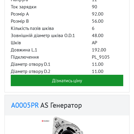
Ток зарядки
90
Розмір A
92.00
Розмір B
56.00
Кількість пазів шківа
6
Зовнішній діаметр шківа O.D.1
48.00
Шків
AP
Довжина L.1
192.00
Підключення
PL_9105
Діаметр отвору D.1
11.00
Діаметр отвору D.2
11.00
Дізнатись ціну
A0005PR
AS Генератор