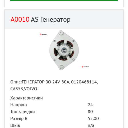
A0010
AS Генератор
Опис:ГЕНЕРАТОР BO 24V-80A, 0120468114,
CA853,VOLVO
Характеристики
Напруга
24
Ток зарядки
80
Розмір B
52.00
Шків
n/a