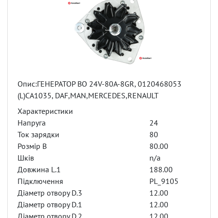
Опис:ГЕНЕРАТОР BO 24V-80A-8GR, 0120468053
(L)CA1035, DAF,MAN,MERCEDES,RENAULT
Характеристики
Напруга
24
Ток зарядки
80
Розмір B
80.00
Шків
n/a
Довжина L.1
188.00
Підключення
PL_9105
Діаметр отвору D.3
12.00
Діаметр отвору D.1
12.00
Діаметр отвору D.2
12.00