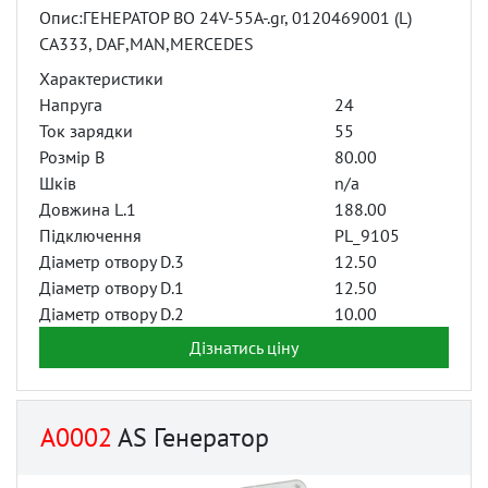
Опис:ГЕНЕРАТОР BO 24V-55A-.gr, 0120469001 (L)
CA333, DAF,MAN,MERCEDES
Характеристики
Напруга
24
Ток зарядки
55
Розмір B
80.00
Шків
n/a
Довжина L.1
188.00
Підключення
PL_9105
Діаметр отвору D.3
12.50
Діаметр отвору D.1
12.50
Діаметр отвору D.2
10.00
Дізнатись ціну
A0002
AS Генератор