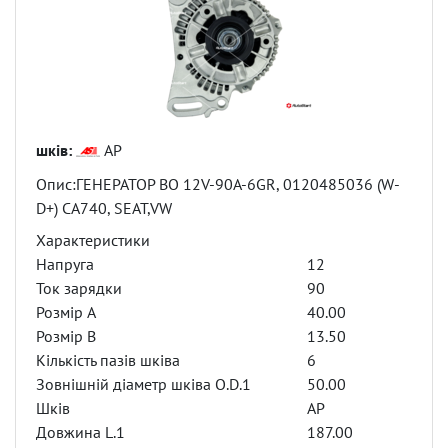
шків:
AP
Опис:ГЕНЕРАТОР BO 12V-90A-6GR, 0120485036 (W-
D+) CA740, SEAT,VW
Характеристики
Напруга
12
Ток зарядки
90
Розмір A
40.00
Розмір B
13.50
Кількість пазів шківа
6
Зовнішній діаметр шківа O.D.1
50.00
Шків
AP
Довжина L.1
187.00