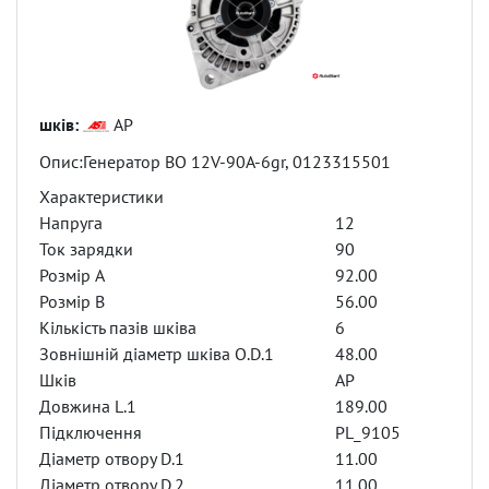
шків:
AP
Опис:Генератор BO 12V-90A-6gr, 0123315501
Характеристики
Напруга
12
Ток зарядки
90
Розмір A
92.00
Розмір B
56.00
Кількість пазів шківа
6
Зовнішній діаметр шківа O.D.1
48.00
Шків
AP
Довжина L.1
189.00
Підключення
PL_9105
Діаметр отвору D.1
11.00
Діаметр отвору D.2
11.00