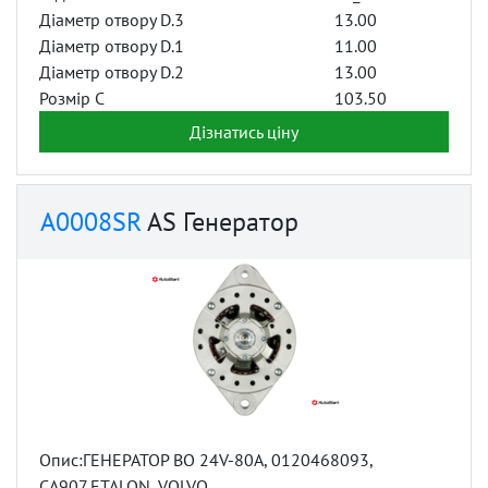
Діаметр отвору D.3
13.00
Діаметр отвору D.1
11.00
Діаметр отвору D.2
13.00
Розмір C
103.50
Дізнатись ціну
A0008SR
AS Генератор
Опис:ГЕНЕРАТОР BO 24V-80A, 0120468093,
CA907,ETALON, VOLVO