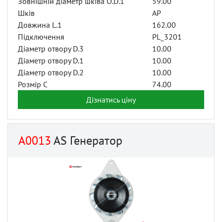
Зовнішній діаметр шківа O.D.1
59.00
Шків
AP
Довжина L.1
162.00
Підключення
PL_3201
Діаметр отвору D.3
10.00
Діаметр отвору D.1
10.00
Діаметр отвору D.2
10.00
Розмір C
74.00
Дізнатись ціну
A0013
AS Генератор