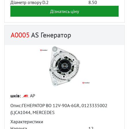
Діаметр отвору D.2
8.50
Дізнатись ціну
A0005
AS Генератор
шків:
AP
Опис:ГЕНЕРАТОР BO 12V-90A-6GR, 0123335002
(L)CA1044, MERCEDES
Характеристики
Напруга
12