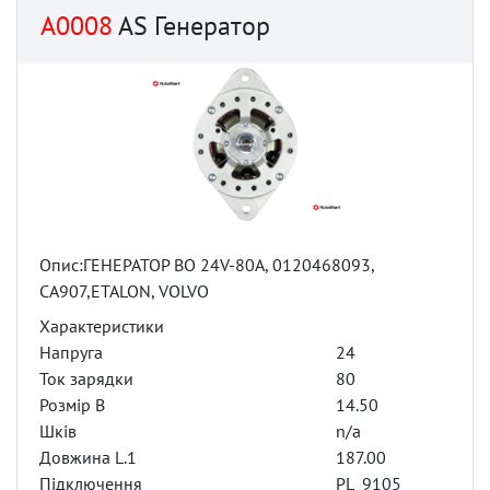
A0008
AS Генератор
Опис:ГЕНЕРАТОР BO 24V-80A, 0120468093,
CA907,ETALON, VOLVO
Характеристики
Напруга
24
Ток зарядки
80
Розмір B
14.50
Шків
n/a
Довжина L.1
187.00
Підключення
PL_9105