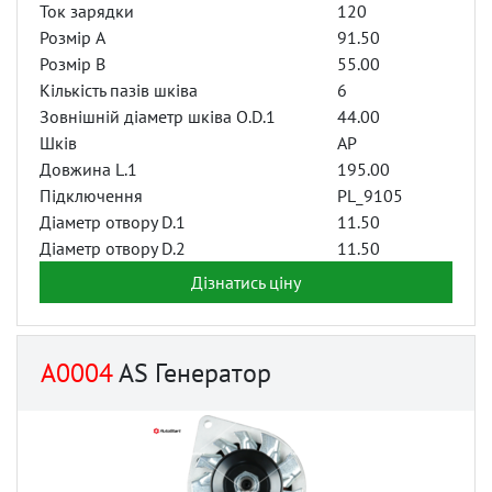
Ток зарядки
120
Розмір A
91.50
Розмір B
55.00
Кількість пазів шківа
6
Зовнішній діаметр шківа O.D.1
44.00
Шків
AP
Довжина L.1
195.00
Підключення
PL_9105
Діаметр отвору D.1
11.50
Діаметр отвору D.2
11.50
Дізнатись ціну
A0004
AS Генератор