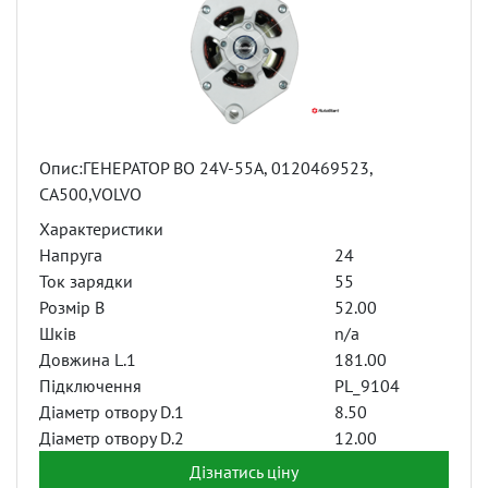
Опис:ГЕНЕРАТОР BO 24V-55A, 0120469523,
CA500,VOLVO
Характеристики
Напруга
24
Ток зарядки
55
Розмір B
52.00
Шків
n/a
Довжина L.1
181.00
Підключення
PL_9104
Діаметр отвору D.1
8.50
Діаметр отвору D.2
12.00
Дізнатись ціну