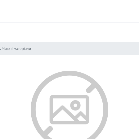
A МиючІ матеріали